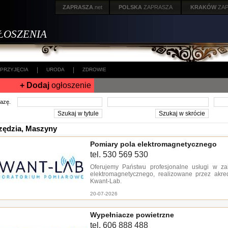
ZAPRASZA
.net
POLSKA
ZAPRASZA
KRAKÓW
ZA
ŁOSZENIA
|
|
PRZYJĘCIA
URODA
ZDROWIE
+ Dodaj
ogłoszenie
frazę.
zędzia, Maszyny
Pomiary pola elektromagnetycznego
tel. 530 569 530
Oferujemy Państwu profesjonalne usługi w za
elektromagnetycznego, realizowane przez akre
Kwant-Lab.
20-07-2026
Wypełniacze powietrzne
tel. 606 888 488