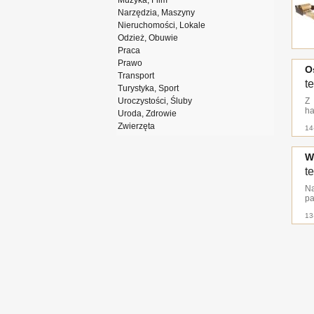
Muzyka, Film
Narzędzia, Maszyny
Nieruchomości, Lokale
Odzież, Obuwie
Praca
Prawo
O
Transport
t
Turystyka, Sport
Uroczystości, Śluby
Z 
ha
Uroda, Zdrowie
Zwierzęta
14
W
t
Na
p
13