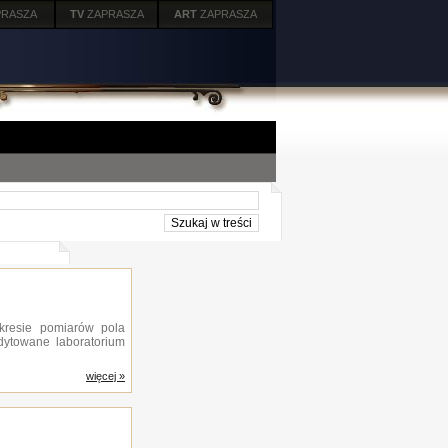
PRASZA
TV
ZAPRASZA
ART
ZAPRASZA
kresie pomiarów pola
dytowane laboratorium
więcej »