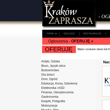
- OG
|
|
|
FIRMY ►
NOCLEGI
RESTAURACJE
Ogłoszenia -
OFERUJĘ »
OFERUJĘ
Wpisz szukane słowo lub 
Antyki, Sztuka
Nar
Biuro, Języki obce
Budownictwo
Dla dzieci
Dom, Ogród
Edukacja, Kursy, Szkolenia
Elektronika i AGD
Finanse, Ubezpieczenia
Gastronomia
Książki, Poligrafia
Motoryzacja