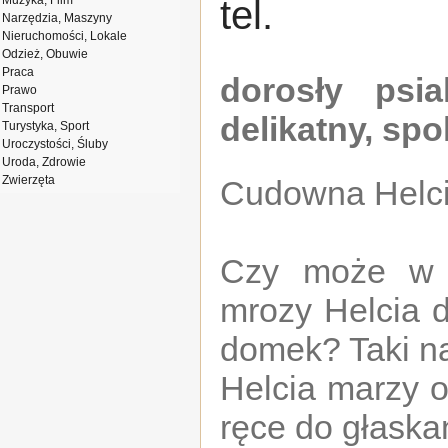
Muzyka, Film
tel.
Narzędzia, Maszyny
Nieruchomości, Lokale
Odzież, Obuwie
Praca
dorosły psia
Prawo
Transport
delikatny, sp
Turystyka, Sport
Uroczystości, Śluby
Uroda, Zdrowie
Zwierzęta
Cudowna Helcia
Czy może w 
mrozy Helcia d
domek? Taki n
Helcia marzy o
ręce do głaska