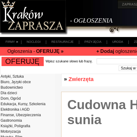
ZAPRAS
- OGŁOSZENIA
|
|
|
|
|
FIRMY ►
NOCLEGI
RESTAURACJE
PRZYJĘCIA
URODA
Z
Ogłoszenia -
OFERUJĘ »
+ Dodaj
ogłoszeni
OFERUJĘ
Wpisz szukane słowo lub frazę.
Antyki, Sztuka
»
Zwierzęta
Biuro, Języki obce
Budownictwo
Dla dzieci
Dom, Ogród
Cudowna He
Edukacja, Kursy, Szkolenia
Elektronika i AGD
sunia
Finanse, Ubezpieczenia
Gastronomia
Książki, Poligrafia
Motoryzacja