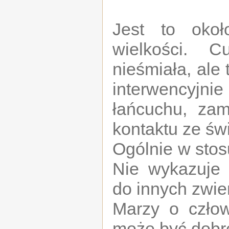
Jest to około
wielkości. 
nieśmiała, ale
interwencyjnie
łańcuchu, za
kontaktu ze ś
Ogólnie w stos
Nie wykazuje
do innych zwie
Marzy o człow
może być dobr