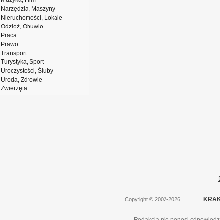
Muzyka, Film
Narzędzia, Maszyny
Nieruchomości, Lokale
Odzież, Obuwie
Praca
Prawo
Transport
Turystyka, Sport
Uroczystości, Śluby
Uroda, Zdrowie
Zwierzęta
KRAK
Copyright
©
2002-2026
Redakcja nie ponosi odpowiedzi