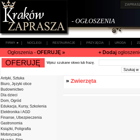
ZAPRAS
- OGŁOSZENIA
|
|
|
|
|
FIRMY ►
NOCLEGI
RESTAURACJE
PRZYJĘCIA
URODA
Z
Ogłoszenia -
OFERUJĘ »
+ Dodaj
ogłoszeni
OFERUJĘ
Wpisz szukane słowo lub frazę.
Antyki, Sztuka
»
Zwierzęta
Biuro, Języki obce
Budownictwo
Dla dzieci
Dom, Ogród
Edukacja, Kursy, Szkolenia
Elektronika i AGD
Finanse, Ubezpieczenia
Gastronomia
Książki, Poligrafia
Motoryzacja